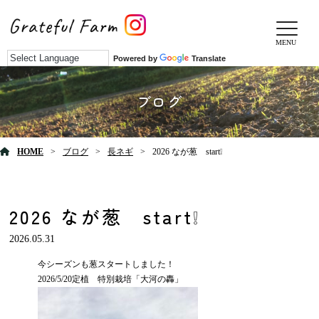
MENU
Powered by
Translate
ブログ
HOME
ブログ
長ネギ
2026 なが葱 start❕
2026 なが葱 start❕
2026.05.31
今シーズンも葱スタートしました！
2026/5/20定植 特別栽培「大河の轟
」